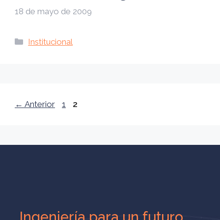
18 de mayo de 2009
Categorías
Institucional
Página
Página
←
Anterior
1
2
Ingeniería para un futuro