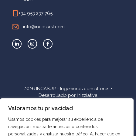
+34 953 237 765
info@incasursl.com
2026 INCASUR - Ingenieros consultores •
Desarrollado por
Inizziativa
Valoramos tu privacidad
Inicio
Accesibilidad
Usamos cookies para mejorar su experiencia de
Política de privacidad
navegación, mostrarle anuncios o contenidos
Política de calidad
personalizados y analizar nuestro tráfico. Al hacer clic en
Mapa Web