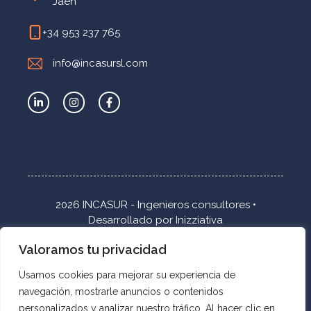
Jaén
+34 953 237 765
info@incasursl.com
2026 INCASUR - Ingenieros consultores •
Desarrollado por
Inizziativa
Valoramos tu privacidad
Inicio
Accesibilidad
Usamos cookies para mejorar su experiencia de
Política de privacidad
navegación, mostrarle anuncios o contenidos
Política de calidad
personalizados y analizar nuestro tráfico. Al hacer clic en