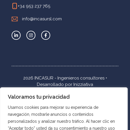
+34 953 237 765
info@incasursl.com
2026 INCASUR - Ingenieros consultores •
Desarrollado por
Inizziativa
Valoramos tu privacidad
Inicio
Accesibilidad
Usamos cookies para mejorar su experiencia de
Política de privacidad
navegación, mostrarle anuncios o contenidos
Política de calidad
personalizados y analizar nuestro tráfico. Al hacer clic en
Mapa Web
“Aceptar todo” usted da su consentimiento a nuestro uso