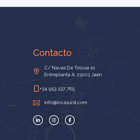
Contacto
C/ Navas De Tolosa 10.
Entreplanta A. 23003 Jaén
+34 953 237 765
info@incasursl.com