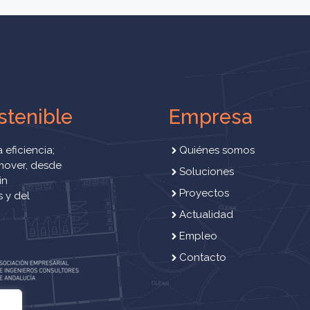
stenible
Empresa
 eficiencia;
Quiénes somos
mover, desde
Soluciones
in
Proyectos
 y del
Actualidad
Empleo
Contacto