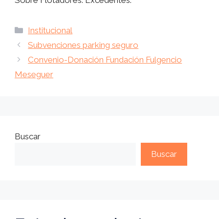
Sobre Flotadores. Excedentes.
Categorías
Institucional
Subvenciones parking seguro
Convenio-Donación Fundación Fulgencio
Meseguer
Buscar
Buscar